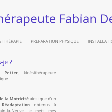
thérapeute Fabian De
SITHÉRAPIE
PRÉPARATION PHYSIQUE
INSTALLATI
-je ?
 Petter
, kinésithérapeute
ique.
de la Motricité
ainsi que d’un
 Réadaptation
obtenus à
vain-la-Neuve, je mets mes