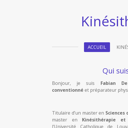
Passer
au
Kinési
contenu
principal
ACCUEIL
KINÉ
Qui suis
Bonjour, je suis
Fabian De
conventionné
et préparateur phys
Titulaire d’un master en
Sciences 
master en
Kinésithérapie et
l’Université Catholique de Lou